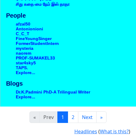
சிறு கதை-மை நேம் இஸ் தாதா
People
afzal50
Antonionioni
C_C_T
FineYoungSinger
FormerStudentIntern
mysteria
naorem
PROF-SUMAKEL33
star4sky5
TAPS.
Explore...
Blogs
Dr.K.Padmini PhD-A Trilingual Writer
Explore...
«
Prev
1
2
Next
»
Headlines
(
What is this?
)