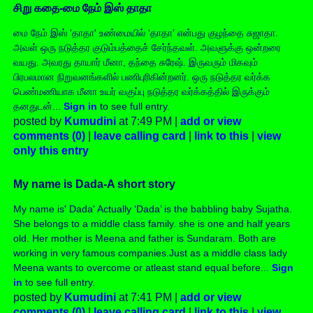
சிறு கதை-மை நேம் இஸ் தாதா
மை நேம் இஸ் 'தாதா' உண்மையில் ‘தாதா’ என்பது குழந்தை சுஜாதா.
அவள் ஒரு நடுத்தர குடும்பத்தைச் சேர்ந்தவள். அவளுக்கு ஒன்றரை
வயது. அவரது தாயார் மீனா, தந்தை சுரேஷ். இருவரும் மிகவும்
பிரபலமான நிறுவனங்களில் பணிபுரிகின்றனர். ஒரு நடுத்தர வர்க்க
பெண்மணியாக மீனா உயர் வகுப்பு நடுத்தர வர்க்கத்தில் இருக்கும்
தனதுடன்...
Sign in
to see full entry.
posted by
Kumudini
at 7:49 PM |
add or view
comments (0)
|
leave calling card
|
link to this
|
view
only this entry
My name is Dada-A short story
My name is' Dada' Actually ‘Dada’ is the babbling baby Sujatha.
She belongs to a middle class family. she is one and half years
old. Her mother is Meena and father is Sundaram. Both are
working in very famous companies.Just as a middle class lady
Meena wants to overcome or atleast stand equal before...
Sign
in
to see full entry.
posted by
Kumudini
at 7:41 PM |
add or view
comments (0)
|
leave calling card
|
link to this
|
view