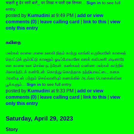
चाहती हू ढेर सारी बातें_ पर लिखा न पाती एक तिनका...
Sign in
to see full
entry.
posted by
Kumudini
at 9:49 PM |
add or view
comments (0)
|
leave calling card
|
link to this
|
view
only this entry
கவிதை
மலர்கள் காலை மாலை உலாவி நிதம் காற்று வாங்கி வருவோரின் காலைத்
தொட்டுக் கும்பிட்டு காலனும் ஓடிப்போவானே எனக் கவிமணி பாடினாரே
என காலை உலா செல்ல நடந்தேன். கண்கவர் வண்ண மலர்கள் காற்றில்
அசைந்திடக் கண்டேன். கொத்து கொத்தாக நந்தியாவட்டை, கனக
அரளியுடன் மற்றும் செவ்வரளியும் கணக்கில் அடங்கா பொகைன்விலா
பூக்களும்...
Sign in
to see full entry.
posted by
Kumudini
at 9:33 PM |
add or view
comments (0)
|
leave calling card
|
link to this
|
view
only this entry
Saturday, April 29, 2023
Story