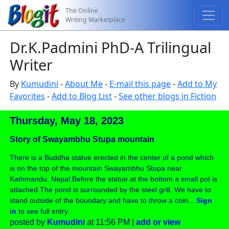
The Online
Writing Marketplace
Dr.K.Padmini PhD-A Trilingual
Writer
By
Kumudini
-
About Me
-
E-mail this page
-
Add to My
Favorites
-
Add to Blog List
-
See other blogs in Fiction
Thursday, May 18, 2023
Story of Swayambhu Stupa mountain
There is a Buddha statue erected in the center of a pond which
is on the top of the mountain Swayambhu Stupa near
Kathmandu, Nepal.Before the statue at the bottom a small pot is
attached.The pond is surrounded by the steel grill. We have to
stand outside of the boundary and have to throw a coin...
Sign
in
to see full entry.
posted by
Kumudini
at 11:56 PM |
add or view