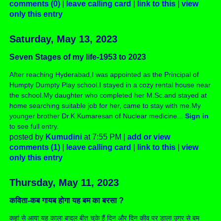
comments (0)
|
leave calling card
|
link to this
|
view
only this entry
Saturday, May 13, 2023
Seven Stages of my life-1953 to 2023
After reaching Hyderabad,I was appointed as the Principal of
Humpty Dumpty Play school.I stayed in a cozy rental house near
the school.My daughter who completed her M.Sc.and stayed at
home searching suitable job for her, came to stay with me.My
younger brother Dr.K.Kumaresan of Nuclear medicine...
Sign in
to see full entry.
posted by
Kumudini
at 7:55 PM |
add or view
comments (1)
|
leave calling card
|
link to this
|
view
only this entry
Thursday, May 11, 2023
कविता-कब गायब होगा यह बम का बरसा ?
कहां से आया यह काला बादल बीत चुके हैं दिन और दिन कीव पर डाला उग्र से बम